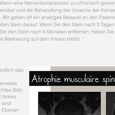
Wenn eine Nervenkompression zu chronisch geworden
ersibel und die Behandlung der Ursache der Kompres
 Wir geben oft ein analoges Beispiel an den Patient
ßen Stein darauf. Wenn Sie den Stein nach 2 Tagen e
e den Stein nach 6 Monaten entfernen, haben Sie ih
e Markierung auf dem Kissen bleibt. "
eutlich das
lerweise
htes Bild -
 (linkes
s sind
te Ebenen