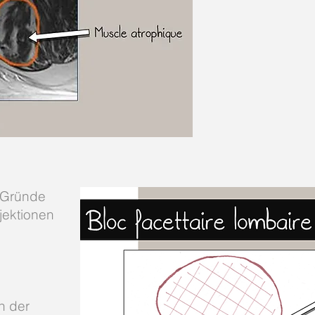
 Gründe
njektionen
in der