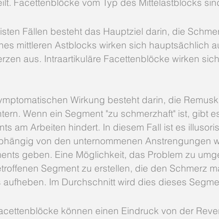
lt. Facettenblöcke vom Typ des Mittelastblocks sind
isten Fällen besteht das Hauptziel darin, die Schmer
nes mittleren Astblocks wirken sich hauptsächlich
n aus. Intraartikuläre Facettenblöcke wirken sich
symptomatischen Wirkung besteht darin, die Remusku
ern. Wenn ein Segment "zu schmerzhaft" ist, gibt es
s am Arbeiten hindert. In diesem Fall ist es illusor
abhängig von den unternommenen Anstrengungen wir
ts geben. Eine Möglichkeit, das Problem zu umge
troffenen Segment zu erstellen, die den Schmerz 
aufheben. Im Durchschnitt wird dies dieses Segmen
 Facettenblöcke können einen Eindruck von der Revers