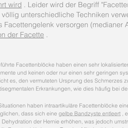
rt wird
. Leider wird der Begriff "Facett
 völlig unterschiedliche Techniken verw
s Facettengelenk versorgen (medianer A
ion der Facette
.
führte Facettenblöcke haben einen sehr lokalisierten
mente und keinen oder nur einen sehr geringen sys
licht es, den vermuteten Ursprung des Schmerzes zu 
tisegmentalen Erkrankungen, wie dies häufig bei der
 Situationen haben intraartikuläre Facettenblöcke ei
glichen, dass sich eine
gelbe Bandzyste entleert
, 
 Dehydration der Hernie erhöhen, was jedoch umstrit