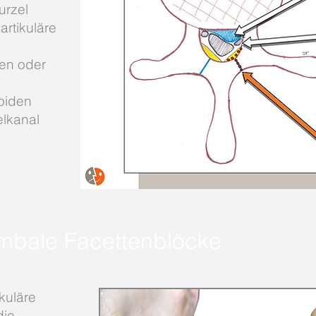
urzel
artikuläre
len oder
i
oiden
elkanal
lumbale Facettenblöcke
kuläre
die