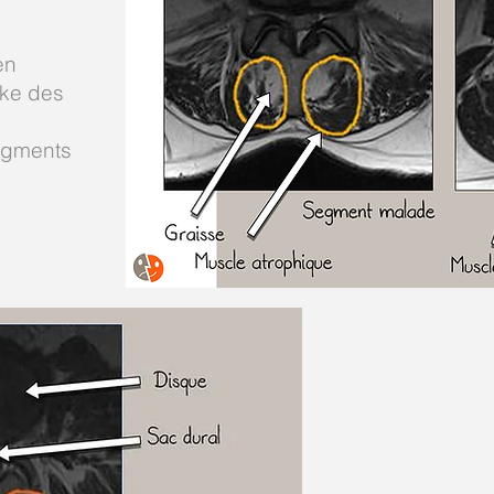
en
cke des
egments