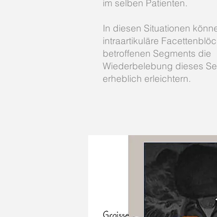
im selben Patienten.
In diesen Situationen könn
intraartikuläre Facettenblö
betroffenen Segments die
Wiederbelebung dieses S
erheblich erleichtern.