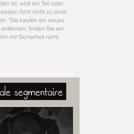
 ist, wird ein Teil oder
sion führt nicht zu einer
en: "Sie kaufen ein neues
ntfernen, finden Sie ein
n mit Sicherheit nicht