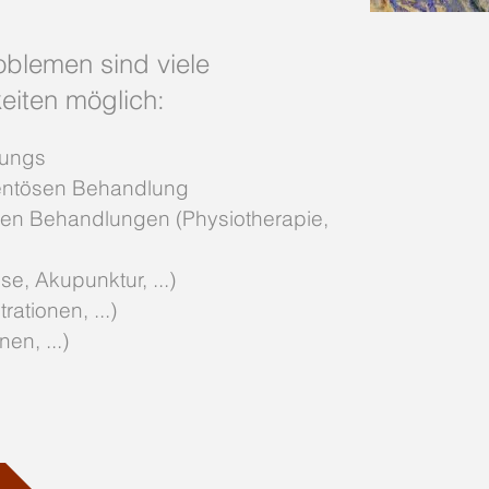
blemen sind viele
iten möglich:
rungs
entösen Behandlung
chen Behandlungen (Physiotherapie,
e, Akupunktur, ...)
ltrationen, ...)
en, ...)