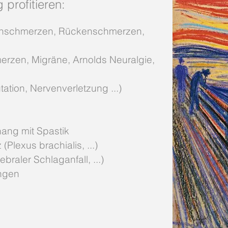
profitieren:
nschmerzen, Rückenschmerzen,
rzen, Migräne, Arnolds Neuralgie,
ion, Nervenverletzung ...)
ng mit Spastik
Plexus brachialis, ...)
braler Schlaganfall, ...)
ngen