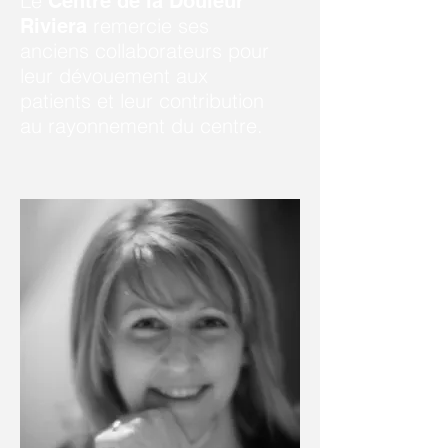
Le
Centre de la Douleur
remercie ses
Riviera
anciens collaborateurs pour
leur dévouement aux
patients et leur contribution
au rayonnement du centre.