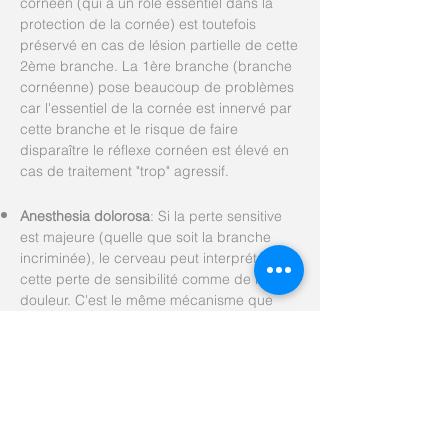
cornéen (qui a un rôle essentiel dans la
protection de la cornée) est toutefois
préservé en cas de lésion partielle de cette
2ème branche. La 1ère branche (branche
cornéenne) pose beaucoup de problèmes
car l'essentiel de la cornée est innervé par
cette branche et le risque de faire
disparaître le réflexe cornéen est élevé en
cas de traitement "trop" agressif.
Anesthesia dolorosa
: Si la perte sensitive
est majeure (quelle que soit la branche
incriminée), le cerveau peut interpréter
cette perte de sensibilité comme de la
douleur. C'est le même mécanisme que
celui pour les douleurs fantômes que l'on
rencontre par exemple après une
amputation.
Névralgie du trijumeau: