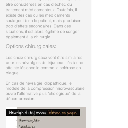
être considérées en cas d'échec du
traitement médicamenteux. Toutefois, il
existe des cas où les médicaments
soulagent bien le patient, mais produisent
trop d'effets secondaires. Dans ces
situations, il est alors légitime de songer
également à la chirurgie.
Options chirurgicales:
Les choix chirurgicaux vont être similaires
pour les névralgies du trijumeau liés à une
atteinte lésionnelle comme la sclérose en
plaque.
En cas de névralgie idiopathique, le
modèle de la compression microvasculaire
ouvre l'alternative plus "étiologique" de la
décompression.