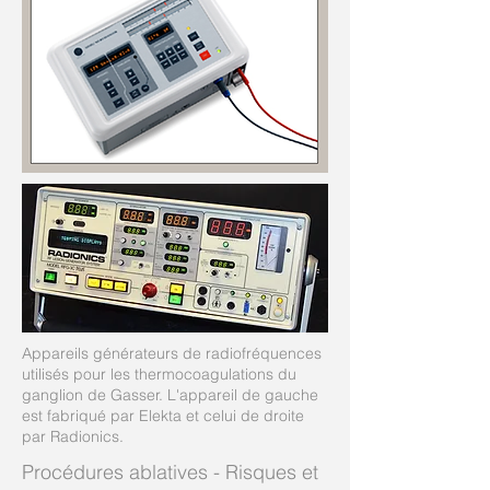
Appareils générateurs de radiofréquences
utilisés pour les thermocoagulations du
ganglion de Gasser. L'appareil de gauche
est fabriqué par Elekta et celui de droite
par Radionics.
Procédures ablatives - Risques et