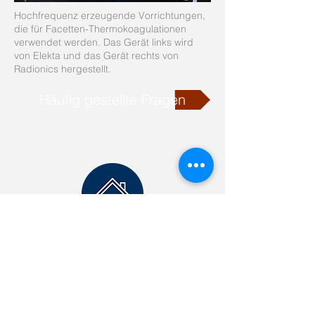
Hochfrequenz erzeugende Vorrichtungen,
die für Facetten-Thermokoagulationen
verwendet werden. Das Gerät links wird
von Elekta und das Gerät rechts von
Radionics hergestellt.
Häufig gestellte Fragen
+41 21 923 3848
Rue des Deux-Marchés 28
1800 Vevey, Suisse
Zugangskarte