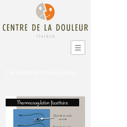
Facettenthermokoagulatio
n